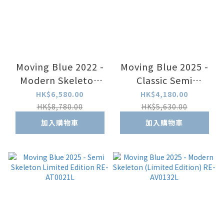
Moving Blue 2022 -
Moving Blue 2025 -
Modern Skeleton
Classic Semi
Metal Strap
Skeleton (Limited
HK$6,580.00
HK$4,180.00
(Limited Edition)
Edition) RE-
HK$8,780.00
HK$5,630.00
RE-AV0120L
ND0022L
加入購物車
加入購物車