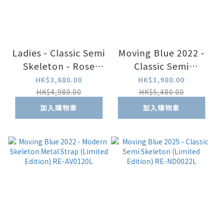
Ladies - Classic Semi
Moving Blue 2022 -
Skeleton - Rose
Classic Semi
Gold
Skeleton (Limited
HK$3,680.00
HK$3,980.00
Edition)
HK$4,980.00
HK$5,480.00
加入購物車
加入購物車