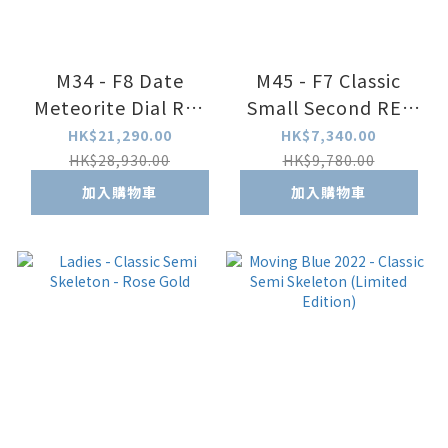
M34 - F8 Date
M45 - F7 Classic
Meteorite Dial RE-
Small Second RE-
BX0010A
BS0002S00B
HK$21,290.00
HK$7,340.00
HK$28,930.00
HK$9,780.00
加入購物車
加入購物車