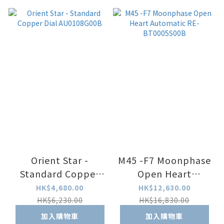
Orient Star -
M45 -F7 Moonphase
Standard Copper
Open Heart
Dial AU0108G00B
Automatic RE-
HK$4,680.00
HK$12,630.00
BT0005S00B
HK$6,230.00
HK$16,830.00
加入購物車
加入購物車