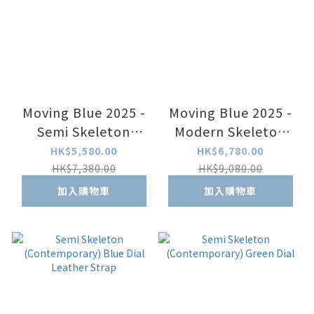
Moving Blue 2025 -
Moving Blue 2025 -
Semi Skeleton
Modern Skeleton
Limited Edition RE-
(Limited Edition)
HK$5,580.00
HK$6,780.00
AT0021L
RE-AV0132L
HK$7,380.00
HK$9,080.00
加入購物車
加入購物車