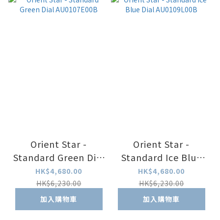
Orient Star -
Orient Star -
Standard Green Dial
Standard Ice Blue
AU0107E00B
Dial AU0109L00B
HK$4,680.00
HK$4,680.00
HK$6,230.00
HK$6,230.00
加入購物車
加入購物車