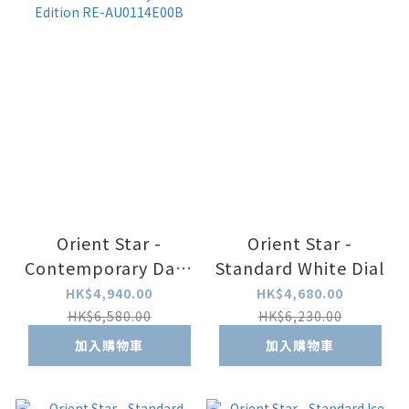
Orient Star -
Orient Star -
Contemporary Date
Standard White Dial
75th Anniversary
HK$4,940.00
HK$4,680.00
Limited Edition RE-
HK$6,580.00
HK$6,230.00
AU0114E00B
加入購物車
加入購物車