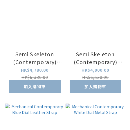
Semi Skeleton
Semi Skeleton
(Contemporary)
(Contemporary)
Blue Dial Leather
Green Dial
HK$4,780.00
HK$4,900.00
Strap
HK$6,330.00
HK$6,530.00
加入購物車
加入購物車