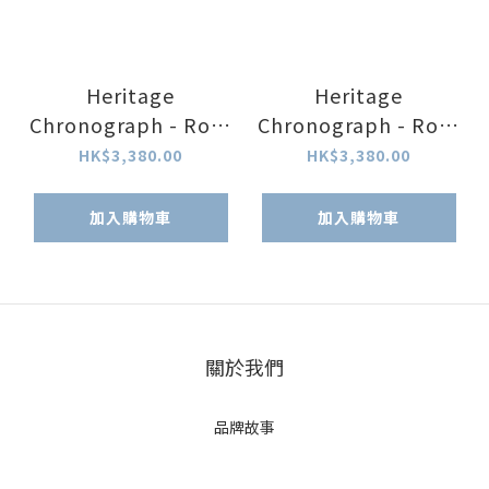
Heritage
Heritage
Chronograph - Rose
Chronograph - Rose
Gold Case and
Gold with Black Dial
HK$3,380.00
HK$3,380.00
Cream Dial
加入購物車
加入購物車
關於我們
品牌故事