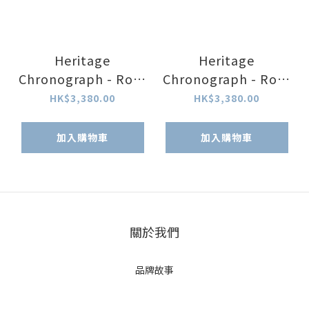
Heritage
Heritage
Chronograph - Rose
Chronograph - Rose
Gold Case and
Gold with Black Dial
HK$3,380.00
HK$3,380.00
Cream Dial
加入購物車
加入購物車
關於我們
品牌故事