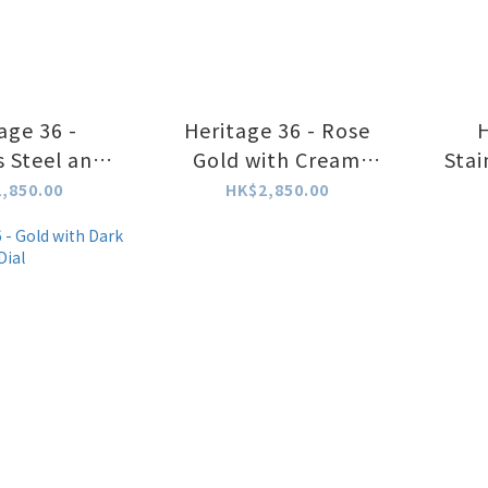
age 36 -
Heritage 36 - Rose
H
s Steel and
Gold with Cream
Stai
te Dial
White Dial
,850.00
HK$2,850.00