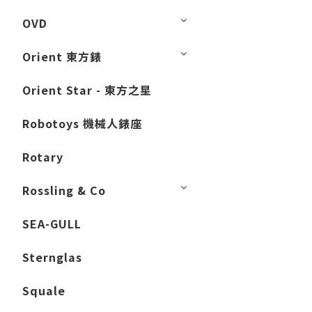
OVD
Orient 東方錶
Orient Star - 東方之星
Robotoys 機械人錶座
Rotary
Rossling & Co
SEA-GULL
Sternglas
Squale