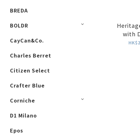
BREDA
Heritag
BOLDR
with 
CayCan&Co.
HK$2
Charles Berret
Citizen Select
Crafter Blue
Corniche
D1 Milano
Epos