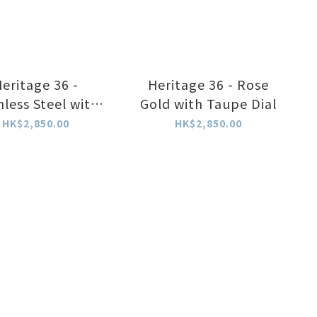
eritage 36 -
Heritage 36 - Rose
nless Steel with
Gold with Taupe Dial
Taupe Dial
HK$2,850.00
HK$2,850.00