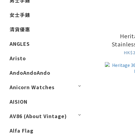
男士手錶
女士手錶
清貨優惠
Herit
ANGLES
Stainles
Whi
HK$2
Aristo
AndoAndoAndo
Anicorn Watches
AISION
AV86 (About Vintage)
Alfa Flag