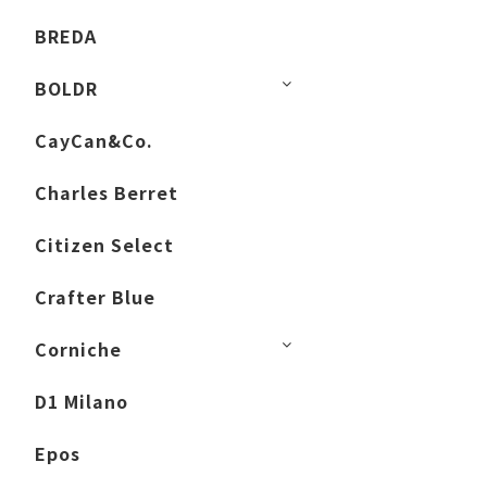
BREDA
BOLDR
CayCan&Co.
Charles Berret
Citizen Select
Crafter Blue
Corniche
D1 Milano
Epos