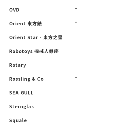
OVD
Orient 東方錶
Orient Star - 東方之星
Robotoys 機械人錶座
Rotary
Rossling & Co
SEA-GULL
Sternglas
Squale