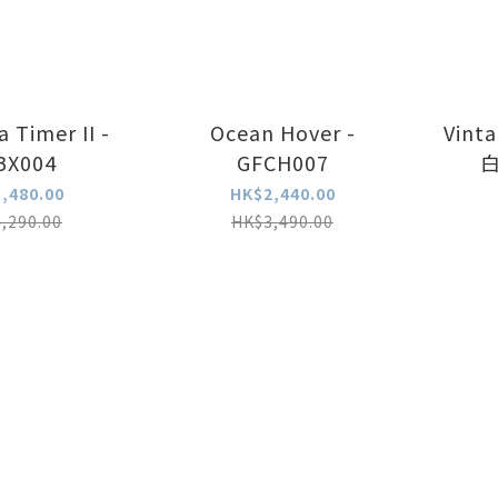
 Timer II -
Ocean Hover -
Vint
BX004
GFCH007
,480.00
HK$2,440.00
,290.00
HK$3,490.00