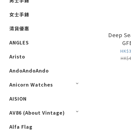
男士手錶
女士手錶
清貨優惠
Deep Sea
ANGLES
GF
HK$3
Aristo
HK$4
AndoAndoAndo
Anicorn Watches
AISION
AV86 (About Vintage)
Alfa Flag