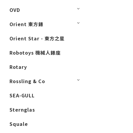
OVD
Orient 東方錶
Orient Star - 東方之星
Robotoys 機械人錶座
Rotary
Rossling & Co
SEA-GULL
Sternglas
Squale