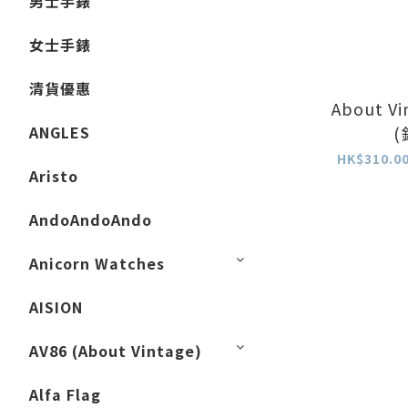
男士手錶
女士手錶
清貨優惠
About Vi
ANGLES
(
HK$310.00
Aristo
AndoAndoAndo
Anicorn Watches
AISION
AV86 (About Vintage)
Alfa Flag