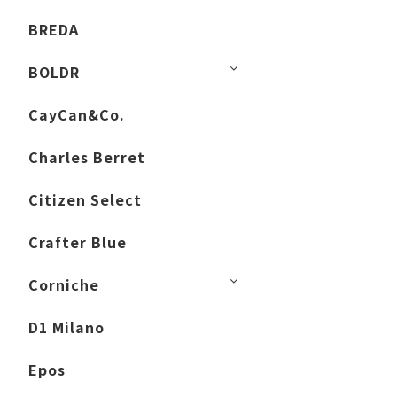
BREDA
BOLDR
CayCan&Co.
Charles Berret
Citizen Select
Crafter Blue
Corniche
D1 Milano
Epos