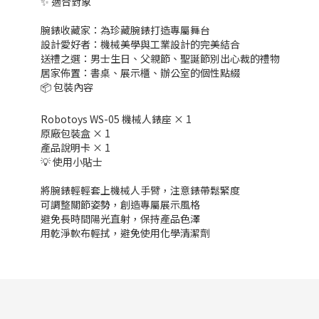
✨ 適合對象
腕錶收藏家：為珍藏腕錶打造專屬舞台
設計愛好者：機械美學與工業設計的完美結合
送禮之選：男士生日、父親節、聖誕節別出心裁的禮物
居家佈置：書桌、展示櫃、辦公室的個性點綴
📦 包裝內容
Robotoys WS-05 機械人錶座 × 1
原廠包裝盒 × 1
產品說明卡 × 1
💡 使用小貼士
將腕錶輕輕套上機械人手臂，注意錶帶鬆緊度
可調整關節姿勢，創造專屬展示風格
避免長時間陽光直射，保持產品色澤
用乾淨軟布輕拭，避免使用化學清潔劑