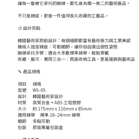
讓每一隻被它承托的腕錶，都化身為獨一無二的藝術展品。
不只是錶座，更是一件值得長久收藏的工藝品。
🎨 設計亮點
韓國藝術家原創設計：每個細節都富有藝術張力與工業美感
機械人造型錶座：可動關節，讓你自由擺出個性姿態
腕錶承托手臂：適合大多數標準錶帶，輕鬆穿戴
收藏．展示．實用三合一：既是收納工具，更是擺飾與藝術品
🔧 產品規格
項目
規格
型號
WS-05
設計
韓國藝術家設計
材質
高質合金 + ABS 工程塑膠
大小
約 175mm x 110mm x 85mm
適用錶帶
標準 18–24mm 錶帶
關節
多點可動
包裝
原裝專屬包裝盒