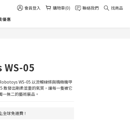
會員登入
購物車(0)
聯絡我們
找商品
貨優惠
s WS-05
botoys WS-05 以流暢線條與精緻機甲
05 散發出剛柔並重的氣質，讓每一隻被它
獨一無二的藝術展品。
 以上全球免運費！