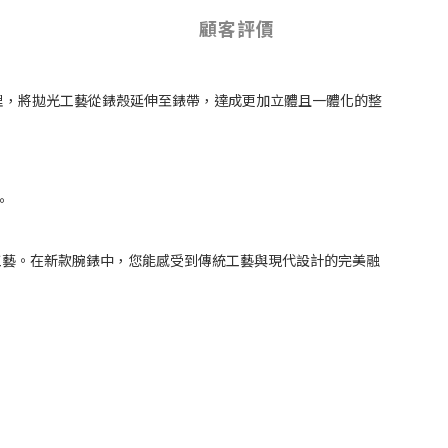
顧客評價
處理，將拋光工藝從錶殼延伸至錶帶，達成更加立體且一體化的整
。
歷史的傳統工藝。在新款腕錶中，您能感受到傳統工藝與現代設計的完美融