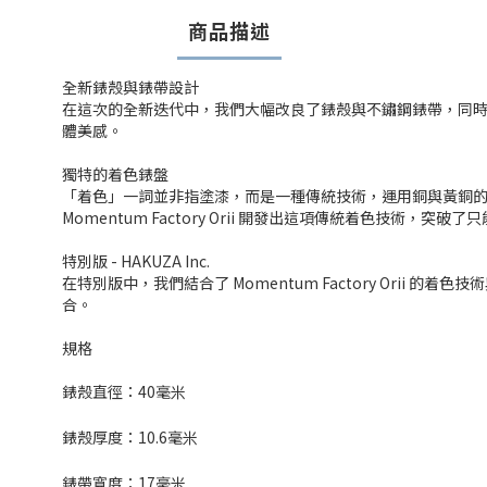
商品描述
全新錶殼與錶帶設計
在這次的全新迭代中，我們大幅改良了錶殼與不鏽鋼錶帶，同時
體美感。
獨特的着色錶盤
「着色」一詞並非指塗漆，而是一種傳統技術，運用銅與黃銅
Momentum Factory Orii 開發出這項傳統着色技術
特別版 - HAKUZA Inc.
在特別版中，我們結合了 Momentum Factory Orii
合。
規格
錶殼直徑：
40
毫米
錶殼厚度：
10.6
毫米
錶帶寬度：17毫米