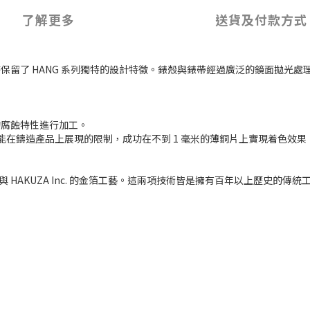
了解更多
送貨及付款方式
保留了 HANG 系列獨特的設計特徵。錶殼與錶帶經過廣泛的鏡面拋光
的腐蝕特性進行加工。
，突破了只能在鑄造產品上展現的限制，成功在不到 1 毫米的薄銅片上實現着色效果
 的着色技術與 HAKUZA Inc. 的金箔工藝。這兩項技術皆是擁有百年以上