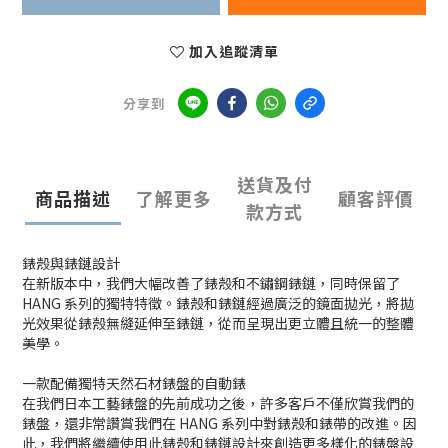
加入追蹤清單
分享到
送貨及付
商品描述
了解更多
顧客評價
款方式
錶殼與錶鏈設計
在新版本中，我們大幅改善了錶殼和不鏽鋼錶鏈，同時保留了
HANG 系列的獨特特徵。錶殼和錶鏈經過廣泛的鏡面拋光，將拋
光效果從錶殼無縫延伸至錶鏈，從而呈現出更立體且統一的整體
美學。
一款配備獨特天然石材錶盤的自動錶
在我們日本工藝錶盤的先前成功之後，許多客戶不僅欣賞我們的
錶盤，還非常讚賞我們在 HANG 系列中對錶殼和錶帶的改進。因
此，我們將繼續使用此錶殼和錶鏈設計來創造更多樣化的錶盤設