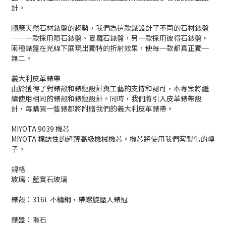
計。
順應天然石材錶盤的趨勢，我們為這款錶設計了不同的石材錶盤
——一款採用隕石錶盤、夏羅石錶盤，另一款採用彼得石錶盤。
兩種錶盤在光線下展現出獨特的折射效果，使每一款都真正獨一
無二。
義大利皮革錶帶
由於獲得了對錶殼和錶鏈設計與工藝的支持和認可，本專案將繼
續使用相同的錶殼和錶鏈設計。同時，我們將引入皮革錶帶設
計，每購買一隻錶都將附贈我們的義大利皮革錶帶。
MIYOTA 9039 機芯
MIYOTA 標誌性的超薄高級機械機芯。機芯將使用我們客製化的轉
子。
規格
玻璃：藍寶石玻璃
錶殼：316L 不鏽鋼，帶螺旋壓入錶冠
錶盤：隕石