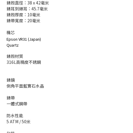
錶殼直徑：38 x 42毫米
錶耳到錶耳：45.7毫米
錶殼厚度：10毫米
錶帶寬度：20毫米
機芯
Epson VR31 (Japan)
Quartz
錶殼材質
316L高精度不銹鋼
錶鏡
倒角平面藍寶石水晶
錶帶
一體式鋼帶
防水性能
5 ATM / 50米