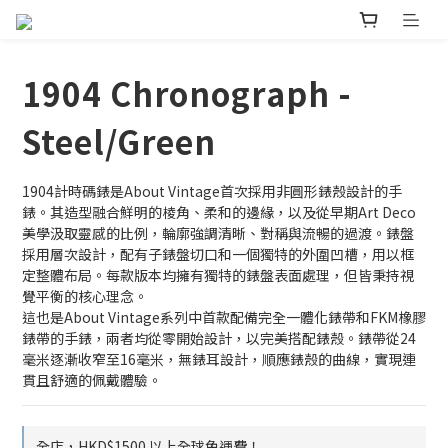
1904 Chronograph -
Steel/Green
1904計時碼錶是About Vintage首次採用非圓形錶殼設計的手
錶。其造型融合鮮明的棱角、柔和的邊緣，以及從早期Art Deco
美學汲取靈感的比例，輪廓強調清晰、對稱與流暢的過渡。錶盤
採用層次設計，配有子錶盤切口和一個獨特的外圍凹槽，用以框
定整體布局。每款版本均擁有獨特的錶盤表面處理，但皆秉持視
覺平衡的核心理念。
這也是About Vintage系列中首款配備完全一體化錶帶和FKM橡膠
錶帶的手錶，兩者均從零開始設計，以完美搭配錶殼。錶帶從24
毫米逐漸收窄至16毫米，無錶耳設計，順應錶殼的曲線，實現連
貫且舒適的佩戴體驗。
全店，HKD$1500 以上全球免運費！