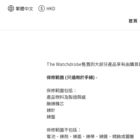
繁體中文
HKD
首頁
The Watchdrobe售賣的大部分產品享有由
保修範圍 (只適用於手錶) -
保修範圍包括：
產品物料及製造瑕疵
腕錶機芯
錶針
錶盤
保修範圍不包括：
電池、錶殼、錶面、錶帶、錶鏈、銹蝕或鍍層