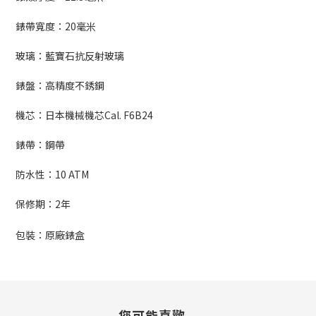
錶帶寬度：
20
毫米
玻璃：藍寶石抗反射玻璃
錶盤：高精度不銹鋼
機芯：日本機械機芯
Cal. F6B24
錶帶：鋼帶
防水性：
10 ATM
保修期：
2
年
包裝：原廠錶盒
您可能喜歡...