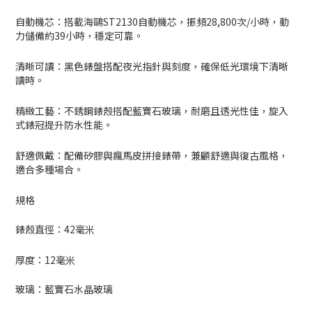
自動機芯：搭載海鷗ST2130自動機芯，振頻28,800次/小時，動
力儲備約39小時，穩定可靠。
清晰可讀：黑色錶盤搭配夜光指針與刻度，確保低光環境下清晰
讀時。
精緻工藝：不銹鋼錶殼搭配藍寶石玻璃，耐磨且透光性佳，旋入
式錶冠提升防水性能。
舒適佩戴：配備矽膠與瘋馬皮拼接錶帶，兼顧舒適與復古風格，
適合多種場合。
規格
錶殼直徑：42毫米
厚度：
12
毫米
玻璃：藍寶石水晶玻璃