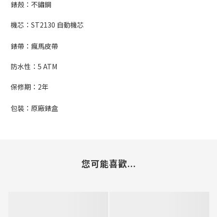
錶殼：不鏽鋼
機芯：
ST2130 自動機芯
錶帶：瘋馬皮帶
防水性：5
ATM
保修期：
2
年
包裝：原廠錶盒
您可能喜歡...