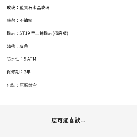
玻璃：藍寶石水晶玻璃
錶殼：不鏽鋼
機芯：
ST19 手上鍊機芯(精磨版)
錶帶：皮帶
防水性：5
ATM
保修期：
2
年
包裝：原廠錶盒
您可能喜歡...