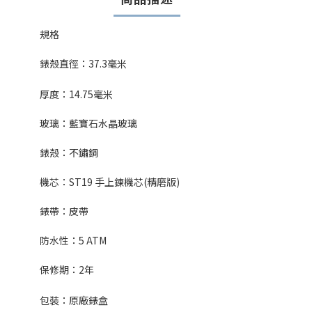
規格
錶殼直徑：
37.3
毫米
厚度：
14.75
毫米
玻璃：藍寶石水晶玻璃
錶殼：不鏽鋼
機芯：
ST19 手上鍊機芯(精磨版)
錶帶：皮帶
防水性：5
ATM
保修期：
2
年
包裝：原廠錶盒