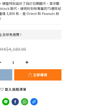
。錶盤特別設計了自訂日期顯示，其中數
dstock 取代，錶背則刻有專屬的75週年紀
800 枚，是 Orient 和 Peanuts 粉
！
 以上全球免運費！
HK$4,180.00
立即購買
加入追蹤清單