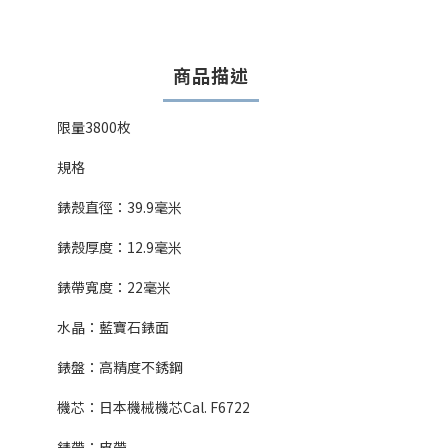
商品描述
限量3800枚
規格
錶殼直徑：39.9毫米
錶殼厚度：
12.9
毫米
錶帶寬度：
22
毫米
水晶：藍寶石錶面
錶盤：高精度不銹鋼
機芯：日本機械機芯
Cal. F6722
錶帶：皮帶