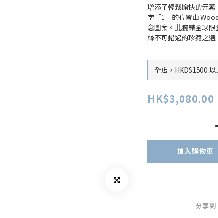
增添了輕鬆愉快的元素
字「1」的位置由 Woo
念圖案。此腕錶全球限量僅 3,
絲不可錯過的珍藏之選
全店，HKD$1500
HK$3,080.00
加入購物車
分享到