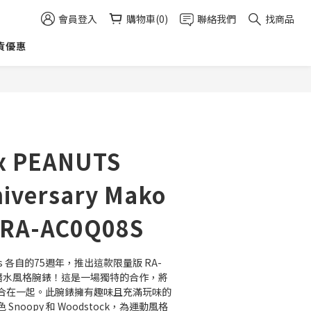
會員登入
購物車(0)
聯絡我們
找商品
貨優惠
立即購買
x PEANUTS
niversary Mako
r RA-AC0Q08S
anuts 各自的75週年，推出這款限量版 RA-
 40" 潛水風格腕錶！這是一場獨特的合作，將
合在一起。此腕錶擁有趣味且充滿玩味的
noopy 和 Woodstock，為運動風格