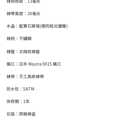
錶殼厚度：13毫米
錶帶寬度：20毫米
水晶：藍寶石玻璃(連防眩光鍍層)
錶殼：不鏽鋼
錶盤：太陽紋錶盤
機芯：日本 Miyota 9015 機芯
錶帶：手工真皮錶帶
防水性：5A
TM
保修期：
1
年
包裝：原廠錶盒