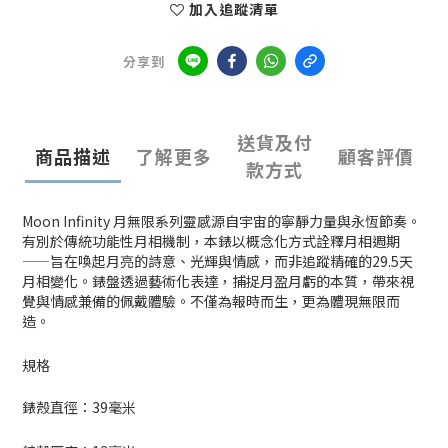
加入追蹤清單
分享到
送貨及付
商品描述
了解更多
顧客評價
款方式
Moon Infinity 月無限系列靈感源自宇宙的寧靜力量與永恆節奏。
有別於傳統功能性月相機制，本錶以概念化方式詮釋月相週期
——旨在喚起月亮的詩意、光輝與情感，而非追蹤精確的29.5天
月相變化。錶盤透過藝術化表達，捕捉月盈月虧的本質，帶來視
覺與情感兼備的佩戴體驗。不僅為報時而生，更為體現無限而
造。
規格
錶殼直徑：39毫米