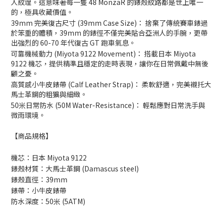
人紋理。這意味著每一隻 48 MonzaR 的錶殼紋路都是世上唯一
的，極具收藏價值。
39mm 完美復古尺寸 (39mm Case Size)： 捨棄了傳統賽車錶過
於笨重的體積，39mm 的錶徑不僅完美貼合亞洲人的手腕，更帶
出強烈的 60-70 年代復古 GT 跑車氣息。
可靠機械動力 (Miyota 9122 Movement)： 搭載日本 Miyota
9122 機芯，提供精準且穩定的走時表現，讓你在日常佩戴中無後
顧之憂。
高質感小牛皮錶帶 (Calf Leather Strap)： 柔軟舒適，完美襯托大
馬士革鋼的粗獷與細緻。
50米日常防水 (50M Water-Resistance)： 輕鬆應對日常洗手與
微雨環境。
【商品規格】
機芯：日本 Miyota 9122
錶殼材質：大馬士革鋼 (Damascus steel)
錶殼直徑：39mm
錶帶：小牛皮錶帶
防水深度：50米 (5ATM)