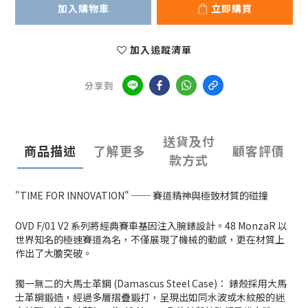
加入購物車
立即購買
加入追蹤清單
分享到
送貨及付
商品描述
了解更多
顧客評價
款方式
"TIME FOR INNOVATION" ── 賽道精神與極致材質的碰撞
OVD F/01 V2 系列將經典賽車基因注入腕錶設計。48 MonzaR 以
世界知名的極速賽道為名，不僅展現了機械的動感，更在材質上
作出了大膽突破。
獨一無二的大馬士革鋼 (Damascus Steel Case)： 錶殼採用大馬
士革鋼鍛造，經過多層摺疊鍛打，呈現出如同水波或木紋般的迷