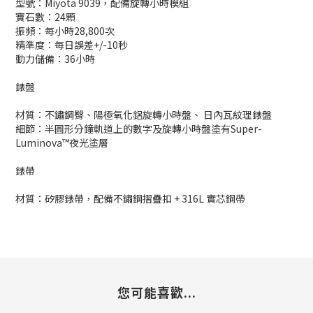
型號：Miyota 9039，配備旋轉小時模組
寶石數：24顆
振頻：每小時28,800次
精準度：每日誤差+/-10秒
動力儲備：36小時
錶盤
材質：不鏽鋼臀、陽極氧化鋁旋轉小時盤、 日內瓦紋理錶盤
細節：半圓形分鐘軌道上的數字及旋轉小時盤塗有Super-
Luminova™夜光塗層
錶帶
材質：矽膠錶帶，配備不鏽鋼摺疊扣 + 316L 實芯鋼帶
您可能喜歡...