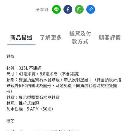
分享到
送貨及付
商品描述
了解更多
顧客評價
款方式
錶殼
材質：316L 不鏽鋼
尺寸：41毫米寬，8.8毫米高（不含錶鏡）
頂部：雙圓頂藍寶石水晶錶鏡，帶抗反射塗層。（雙圓頂設計指
錶鏡外側和內側均為圓形，可避免從不同角度觀看時的視覺變
形）
錶背：展示型藍寶石水晶錶背
錶冠：推拉式錶冠
防水性能：5 ATM（50米）
機芯