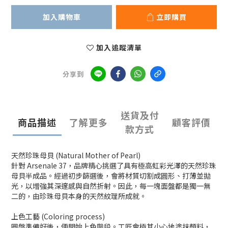
加入購物車
立即購買
加入追蹤清單
分享到
送貨及付
商品描述
了解更多
顧客評價
款方式
天然珍珠母貝 (Natural Mother of Pearl)
針對 Arsenale 37，品牌精心挑選了具有極高虹彩光澤的天然珍珠
母貝半成品。經過初步篩選後，會將材質切割成圓形、打薄並拋
光，以增強其深邃感與自然折射。因此，每一塊面盤都是獨一無
二的，由珍珠母貝本身的天然紋理所成就。
上色工藝 (Coloring process)
圓盤準備好後，便開始上色階段。工匠會極其小心地塗抹顏料，