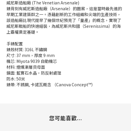
威尼斯造船廠 (The Venetian Arsenale)
錶背刻有威尼斯造船廠（Arsenale）的圖案，這是當時最先進的
早期工業建築群之一。憑藉創新的工作組織和尖端的生產技術，
該造船廠比現代提早了幾個世紀預見了「量產」的概念，實現了
威尼斯戰船的快速組裝，為威尼斯共和國（Serenissima）的海
上霸權奠定基礎。
手錶配置
錶殼材質: 316L 不鏽鋼
尺寸: 37 mm，厚度 9 mm
機芯: Miyota 9039 自動機芯
材料: 煙燻漸層貝母面
鏡面: 藍寶石水晶，防反射處理
防水: 50米
錶帶: 不銹鋼, 卡諾瓦概念 （Canova Concept™）
您可能喜歡...