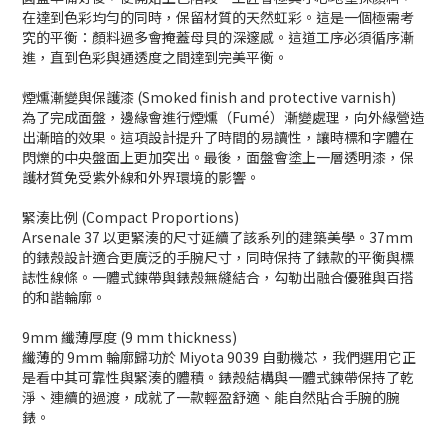
在達到色彩均勻的同時，保留材質的天然虹彩。這是一個極需考
究的平衡：顏料過多會掩蓋母貝的深邃感。這道工序必須循序漸
進，直到色彩與通透度之間達到完美平衡。
煙燻漸變與保護漆 (Smoked finish and protective varnish)
為了完成面盤，邊緣會進行煙燻（Fumé）漸變處理，向外緣營造
出漸暗的效果。這項設計提升了時間的易讀性，讓時標和字體在
閃爍的中央盤面上更加突出。最後，面盤會塗上一層透明漆，保
護材質免受紫外線和外界環境的影響。
緊湊比例 (Compact Proportions)
Arsenale 37 以更緊湊的尺寸延續了該系列的建築美學。37mm
的錶殼設計適合更廣泛的手腕尺寸，同時保持了錶款的平衡與標
誌性線條。一體式鍊帶與錶殼無縫結合，勾勒出融合優雅與百搭
的和諧輪廓。
9mm 纖薄厚度 (9 mm thickness)
纖薄的 9mm 輪廓歸功於 Miyota 9039 自動機芯，我們選用它正
是看中其可靠性與緊湊的體積。錶殼結構與一體式鍊帶保持了乾
淨、連續的過渡，成就了一款輕盈舒適、能自然貼合手腕的腕
錶。