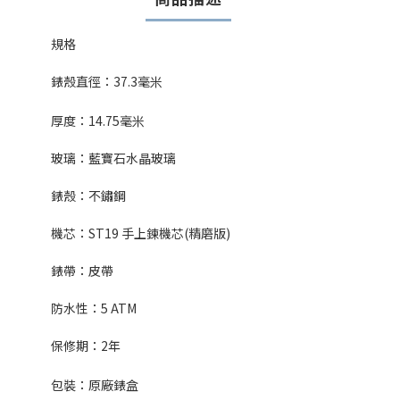
規格
錶殼直徑：
37.3
毫米
厚度：
14.75
毫米
玻璃：藍寶石水晶玻璃
錶殼：不鏽鋼
機芯：
ST19 手上鍊機芯(精磨版)
錶帶：皮帶
防水性：5
ATM
保修期：
2
年
包裝：原廠錶盒