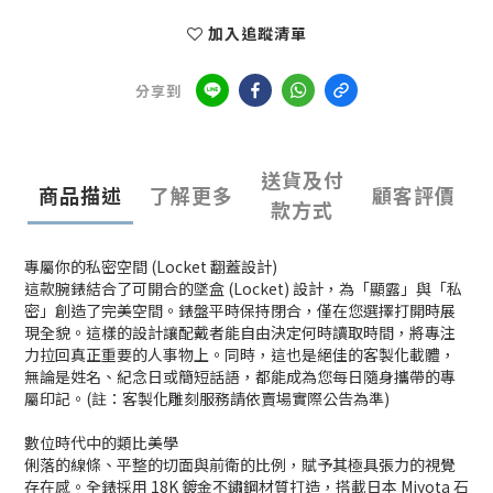
加入追蹤清單
分享到
送貨及付
商品描述
了解更多
顧客評價
款方式
專屬你的私密空間 (Locket 翻蓋設計)
這款腕錶結合了可開合的墜盒 (Locket) 設計，為「顯露」與「私
密」創造了完美空間。錶盤平時保持閉合，僅在您選擇打開時展
現全貌。這樣的設計讓配戴者能自由決定何時讀取時間，將專注
力拉回真正重要的人事物上。同時，這也是絕佳的客製化載體，
無論是姓名、紀念日或簡短話語，都能成為您每日隨身攜帶的專
屬印記。(註：客製化雕刻服務請依賣場實際公告為準)
數位時代中的類比美學
俐落的線條、平整的切面與前衛的比例，賦予其極具張力的視覺
存在感。全錶採用 18K 鍍金不鏽鋼材質打造，搭載日本 Miyota 石