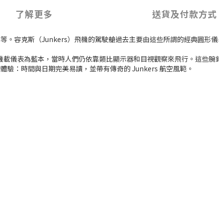
了解更多
送貨及付款方式
。容克斯（Junkers）飛機的駕駛艙過去主要由這些所謂的經典圓形
正是以那個時代的機載儀表為藍本，當時人們仍依靠類比顯示器和目視觀察來飛行
：時間與日期完美易讀，並帶有傳奇的 Junkers 航空風範。