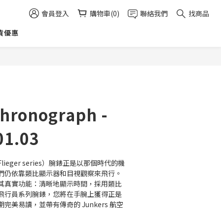
會員登入
購物車(0)
聯絡我們
找商品
貨優惠
立即購買
Chronograph -
01.03
Flieger series）腕錶正是以那個時代的機
們仍依靠類比顯示器和目視觀察來飛行。
其真實功能：清晰地顯示時間，採用類比
飛行員系列腕錶，您將在手腕上獲得正是
美易讀，並帶有傳奇的 Junkers 航空