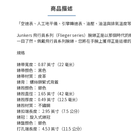
商品描述
「空速表、人工地平儀、引擎轉速表、油壓、油溫與排氣溫度等等
Junkers 飛行員系列（Flieger series）腕錶
一目了然。佩戴飛行員系列腕錶，您將在手腕上獲得正是這樣的體驗
規格
錶帶寬度： 0.87 英寸（22 毫米）
錶帶顏色： 黑色
錶帶材質： 皮革
錶背： 螺絲鎖緊式背蓋
錶殼顏色： 銀色
錶殼直徑： 1.65 英寸（42 毫米）
錶殼厚度： 0.49 英寸（12.5 毫米）
錶殼材質： 不鏽鋼
錶扣端長度： 2.95 英寸（7.5 公分）
錶冠： 旋入式錶冠
錶盤顏色： 銀色
打孔端長度： 4.53 英寸（11.5 公分）