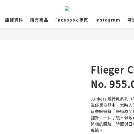
店鋪資料
所有商品
Facebook 專頁
Instagram
清
Flieger 
No. 955.
Junkers 飛行員系列（
載儀表為藍本，當時人
這些腕錶將手錶還原至
指針，一目了然。佩戴
這樣的體驗：時間與日期完
風範。