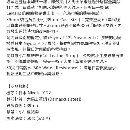
必須經歷極限測試一樣，錶殼採用大馬士革鋼經過多層摺疊與鍛
打而成。這造就了如同水波般的迷人紋理，保證每一隻 60
LeMans 的紋路都是世上唯一，充滿粗獷的機械美感。
39mm 復古黃金比例 (39mm Case Size)： 完美重現 60 年代經
典賽車錶的優雅尺寸。39mm 錶徑不僅對亞洲手腕極度友善，更
散發出跨越時代的復古魅力。
耐力賽級別的穩定引擎 (Miyota 9122 Movement)： 腕錶的心臟
搭載日本 Miyota 9122 機芯，提供如耐力賽車般持久、穩定的走
時表現，無懼日常佩戴的各種挑戰。
高質感小牛皮錶帶 (Calf Leather Strap)： 柔軟的小牛皮錶帶提供
極佳的佩戴舒適度，完美平衡了大馬士革鋼的硬派氣息。
50米日常防水 (50M Water-Resistance)： 滿足日常佩戴需求，
輕鬆應對生活中的微雨與潑濺。
【商品規格】
機芯：日本 Miyota 9122
錶殼材質：大馬士革鋼 (Damascus steel)
錶殼直徑：39mm
錶帶：小牛皮錶帶
防水深度：50米 (5ATM)