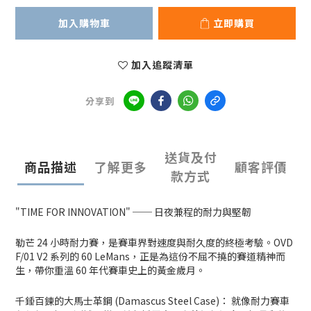
加入購物車
立即購買
加入追蹤清單
分享到
送貨及付
商品描述
了解更多
顧客評價
款方式
"TIME FOR INNOVATION" ── 日夜兼程的耐力與堅韌
勒芒 24 小時耐力賽，是賽車界對速度與耐久度的終極考驗。OVD
F/01 V2 系列的 60 LeMans，正是為這份不屈不撓的賽道精神而
生，帶你重溫 60 年代賽車史上的黃金歲月。
千錘百鍊的大馬士革鋼 (Damascus Steel Case)： 就像耐力賽車