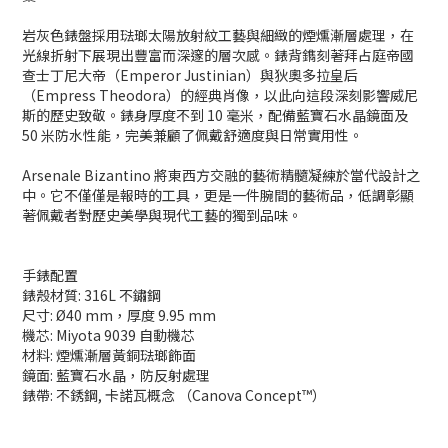
岩灰色錶盤採用琺瑯太陽放射紋工藝與細緻的煙燻漸層處理，在
光線折射下展現出豐富而深邃的層次感。錶背鐫刻著拜占庭帝國
查士丁尼大帝（Emperor Justinian）與狄奧多拉皇后
（Empress Theodora）的經典肖像，以此向這段深刻影響威尼
斯的歷史致敬。錶身厚度不到 10 毫米，配備藍寶石水晶鏡面及
50 米防水性能，完美兼顧了佩戴舒適度與日常實用性。
Arsenale Bizantino 將東西方交融的藝術精髓凝練於當代設計之
中。它不僅僅是報時的工具，更是一件腕間的藝術品，低調彰顯
著佩戴者對歷史美學與現代工藝的獨到品味。
手錶配置
錶殼材質: 316L 不鏽鋼
尺寸: Ø40 mm，厚度 9.95 mm
機芯: Miyota 9039 自動機芯
材料: 煙燻漸層黃銅琺瑯飾面
鏡面: 藍寶石水晶，防反射處理
錶帶: 不銹鋼, 卡諾瓦概念 （Canova Concept™）