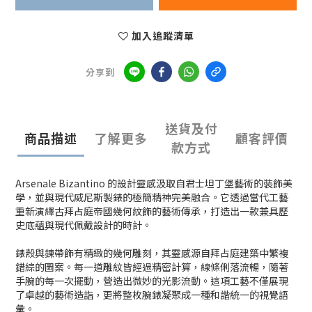
加入追蹤清單
分享到
送貨及付
商品描述
了解更多
顧客評價
款方式
Arsenale Bizantino 的設計靈感汲取自君士坦丁堡藝術的裝飾美
學，並與現代威尼斯製錶的極簡精神完美融合。它透過當代工藝
重新演繹古拜占庭帝國幾何紋飾的藝術傳承，打造出一款兼具歷
史底蘊與現代佩戴設計的時計。
錶殼與鍊帶飾有精緻的幾何雕刻，其靈感源自拜占庭建築中繁複
錯綜的圖案。每一道雕紋皆經過精密計算，線條俐落流暢，隨著
手腕的每一次擺動，營造出微妙的光影流動。這項工藝不僅展現
了卓越的藝術造詣，更將整枚腕錶凝聚成一種和諧統一的視覺語
彙。