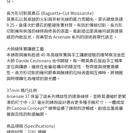
分。
長方形切割莫桑石 (Baguette-Cut Moissanite)
莫桑石以其卓越的火彩與折射光線的能力而聞名，莫氏硬度高達
9.25，是僅次於鑽石的堅硬珠寶材質。有別於傳統切割，長方形
切割擁有俐落的線條與修長的表面，能創造出更具幾何感與建築
感的內斂反光，完美契合 Arsenale 系列的技術與現代語言。
大師級珠寶鑲嵌工藝
本錶款與擁有超過 40 年高級珠寶與手工鑲嵌經驗的維琴察派金匠
大師 Davide Cestonaro 合作開發。每一顆莫桑石皆由手工精準
定位與鑲嵌，確保在金屬結構中的穩定性、對齊度與視覺連續
性。長方形切割的幾何節奏與腕錶的拉絲表面相互輝映，將錶圈
與時標轉化為璀璨的發光體。
37mm 精巧比例
Arsenale 37 保留了該系列標誌性的建築線條，並將其濃縮於更緊
湊的尺寸中。37 毫米的錶殼設計適合更多種手腕尺寸，一體成型
的 Canova Concept™ 錶帶延續了錶殼的流暢感，創造出兼具優
雅與百搭的和諧輪廓。
商品規格 (Specifications)
錶殼材質：316L 精鋼