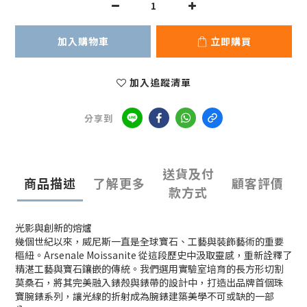
加入購物車
立即購買
加入追蹤清單
分享到
送貨及付
商品描述
了解更多
顧客評價
款方式
光影與創新的熔爐
幾個世紀以來，威尼斯一直是全球寶石、工藝與裝飾藝術的重要
樞紐。Arsenale Moissanite 從這段歷史中汲取靈感，重新詮釋了
精湛工藝與寶石鑲嵌的傳統。我們選用實驗室培育的長方形切割
莫桑石，將其完美融入錶殼與錶帶的設計中，打造出品牌首個珠
寶腕錶系列，讓光線的折射成為腕錶建築美學不可或缺的一部