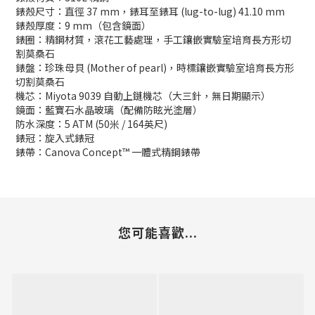
錶殼尺寸：直徑 37 mm，錶耳至錶耳 (lug-to-lug) 41.10 mm
錶殼厚度：9 mm（包含鏡面）
錶圈：精鋼材質，滾花工藝處理，手工鑲嵌實驗室培育長方形切
割莫桑石
錶盤：珍珠母貝 (Mother of pearl)，時標鑲嵌實驗室培育長方形
切割莫桑石
機芯：Miyota 9039 自動上鏈機芯（大三針，無日期顯示）
鏡面：藍寶石水晶玻璃（配備防眩光塗層）
防水深度：5 ATM (50米 / 164英尺)
錶冠：旋入式錶冠
錶帶：Canova Concept™ 一體式精鋼錶帶
您可能喜歡...