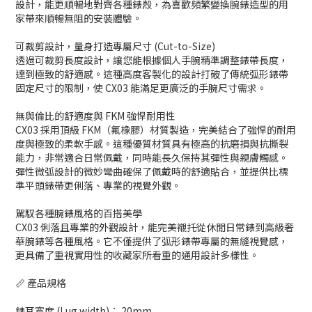
設計，能更順暢地對齊各種錶殼，為喜歡頻繁變換腕錶造型的用
家帶來順暢無阻的安裝體驗。
可裁剪設計，量身打造專屬尺寸 (Cut-to-Size)
透過可裁剪長度設計，讓您能根據個人手腕精準調整錶帶長度，
達到極致的舒適感。這種高度客製化的設計打破了傳統弧形錶帶
固定尺寸的限制，使 CX03 能滿足更廣泛的手腕尺寸需求。
無與倫比的舒適度與 FKM 強悍耐用性
CX03 採用頂級 FKM（氟橡膠）材質製造，完美結合了強悍的耐用
度與極致的柔軟手感。這種優質材質具有極高的抗磨損與抗撕裂
能力，非常適合日常佩戴，同時能長久保持其彈性與親膚觸感。
彈性微弧設計的微妙彎曲確保了佩戴時的舒適貼合，並提供比標
準平頭錶帶更俐落、專業的視覺外觀。
駕馭各種腕錶風格的百搭美學
CX03 俐落且專業的外觀設計，能完美襯托從休閒日常錶到高級奢
華腕錶等各種風格。它不僅提供了弧形錶帶專屬的無縫視覺感，
更具備了重視實用性的收藏家所看重的通用設計多樣性。
📏 產品規格
錶耳寬度 (Lug width)： 20mm