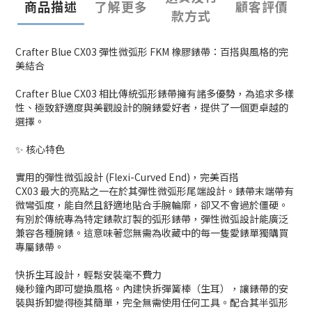
商品描述
了解更多
顧客評價
款方式
Crafter Blue CX03 彈性微弧形 FKM 橡膠錶帶：百搭與風格的完
美結合
Crafter Blue CX03 相比傳統弧形錶帶擁有諸多優勢，為追求多樣
性、極致舒適度與美觀設計的腕錶愛好者，提供了一個更卓越的
選擇。
✨ 核心特色
實用的彈性微弧設計 (Flexi-Curved End)，完美百搭
CX03 最大的亮點之一在於其彈性微弧形尾端設計。錶帶末端帶有
微彎弧度，能自然且舒適地貼合手腕輪廓，卻又不會過於僵硬。
有別於傳統專為特定錶款訂製的弧形錶帶，彈性微弧設計能廣泛
兼容各種腕錶。這意味著您無需為收藏中的每一隻愛錶單獨購買
專屬錶帶。
快拆生耳設計，輕鬆安裝毫不費力
幾秒鐘內即可變換風格。內建快拆彈簧棒（生耳），讓錶帶的安
裝與拆卸變得極其簡單，完全無需使用任何工具。配合其半弧形