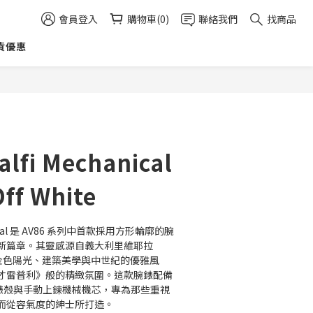
會員登入
購物車(0)
聯絡我們
找商品
貨優惠
立即購買
lfi Mechanical
Off White
hanical 是 AV86 系列中首款採用方形輪廓的腕
新篇章。其靈感源自義大利里維耶拉
era）的金色陽光、建築美學與中世紀的優雅風
才雷普利》般的精緻氛圍。這款腕錶配備
精鋼錶殼與手動上鍊機械機芯，專為那些重視
而從容氣度的紳士所打造。