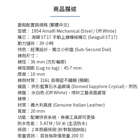
商品描述
重點配置與規格 (繁體中文)
型號： 1954 Amalfi Mechanical (Steel / Off White)
機芯： 海鷗 ST17 手動上鍊機械機芯 (Seagull ST17)
動力儲存：39 小時
特色：超薄設計、獨立小秒盤 (Sub-Second Dial)
錶殼尺寸：
錶徑：36 mm (方形輪廓)
錶耳間距 (Lug to lug)：45.7 mm
厚度：10 mm
錶殼材質： 316L 高精密不鏽鋼 (精鋼)
鏡面： 拱形藍寶石水晶玻璃 (Domed Sapphire Crystal)，
錶盤： 米白色 (Off White)，噴砂工藝表面處理
錶帶：
材質：義大利真皮 (Genuine Italian Leather)
寬度：20 mm
功能：配備快拆系統，無需工具即可更換
防水性能： 5 ATM / 50 米 (生活防水)
保固： 2 年原廠保固 (針對製造缺陷)
限量資訊： 首批每款僅限量 200 只