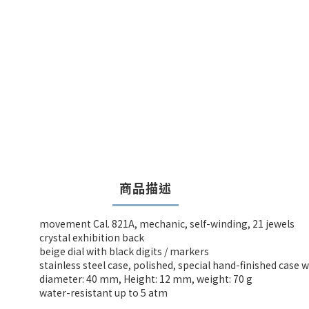
商品描述
movement Cal. 821A, mechanic, self-winding, 21 jewels
crystal exhibition back
beige dial with black digits / markers
stainless steel case, polished, special hand-finished case 
diameter: 40 mm, Height: 12 mm, weight: 70 g
water-resistant up to 5 atm