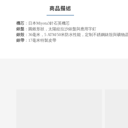
商品描述
機芯
：日本Miyota3針石英機芯
錶盤
：圓錐形狀，太陽紋拉沙錶盤與應用字釘
錶殼
：36毫米，5 ATM/50米防水性能，定制不銹鋼錶殼與礦
錶帶
：
17毫米特製皮帶