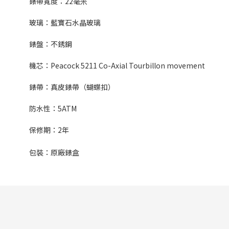
錶帶寬度：
22
毫米
玻璃：藍寶石水晶玻璃
錶盤：不銹鋼
機芯：
Peacock 5211 Co-Axial Tourbillon movement
錶帶：真皮錶帶（蝴蝶扣）
防水性：
5ATM
保修期：
2
年
包裝：原廠錶盒