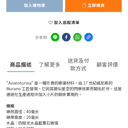
加入購物車
立即購買
加入追蹤清單
分享到
送貨及付
商品描述
了解更多
顧客評價
款方式
"Avventurina" 是一種珍貴的玻璃材料，由 17 世紀威尼斯的
Murano 工匠發現。它因其類似星空的閃爍效果而聞名於世，這是
通過在生產過程中加入小片的銅來實現的。
規格
錶殼直徑：40毫米
錶帶寬度：20毫米
水晶：防眩光水晶藍寶石玻璃