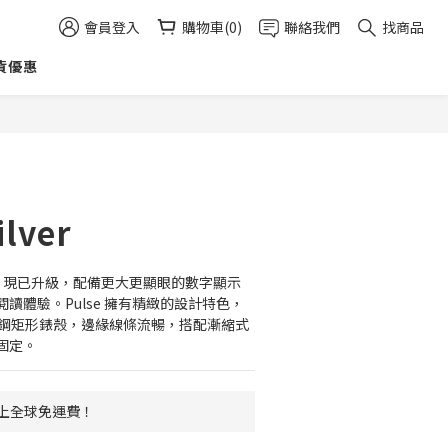
會員登入
購物車(0)
聯絡我們
找商品
貨優惠
立即購買
ilver
錶，現已升級，配備更大更顯眼的數字顯示
讀體驗。Pulse 擁有精緻的設計特色，
銹鋼矩形錶殼，邊緣線條流暢，搭配漸縮式
固定。
 以上全球免運費！