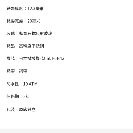
錶殼厚度：12.3毫米
錶帶寬度：
20
毫米
玻璃：藍寶石抗反射玻璃
錶盤：高精度不銹鋼
機芯：日本機械機芯
Cal. F6N43
錶帶：鋼帶
防水性：
10 ATM
保修期：
2
年
包裝：原廠錶盒