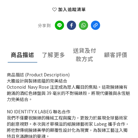
加入追蹤清單
分享到
送貨及付
商品描述
了解更多
顧客評價
款方式
商品描述 (Product Description)
大膽設計與製錶底蘊的完美結合
Octonoid Navy Rose 注定成為眾人矚目的焦點。這款腕錶擁有
飽滿的酒紅色錶盤與 39 毫米的不對稱錶殼，將現代優雅與永恆魅
力完美結合。
NO IDENTITY X LABEG 聯名合作
我們不僅慶祝腕錶的機械工程與魔力，更致力於展現全球藝術家
的創意視野。本次與才華橫溢的紙腕錶藝術家 Labeg 攜手合作，
將他對傳統腕錶美學的顛覆性設計化為現實，為製錶工藝注入獨
特且充滿趣味的靈魂。