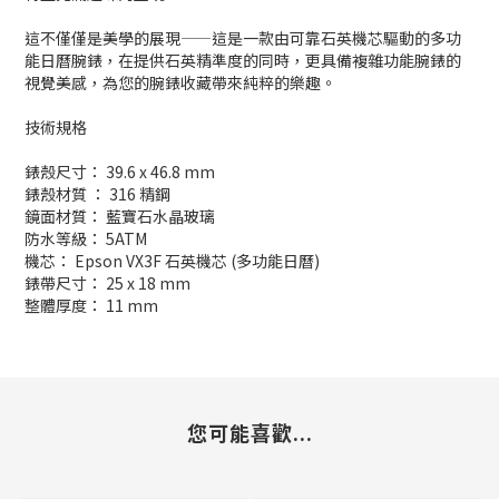
這不僅僅是美學的展現——這是一款由可靠石英機芯驅動的多功
能日曆腕錶，在提供石英精準度的同時，更具備複雜功能腕錶的
視覺美感，為您的腕錶收藏帶來純粹的樂趣。
技術規格
錶殼尺寸： 39.6 x 46.8 mm
錶殼材質 ： 316 精鋼
鏡面材質： 藍寶石水晶玻璃
防水等級： 5ATM
機芯： Epson VX3F 石英機芯 (多功能日曆)
錶帶尺寸： 25 x 18 mm
整體厚度： 11 mm
您可能喜歡...