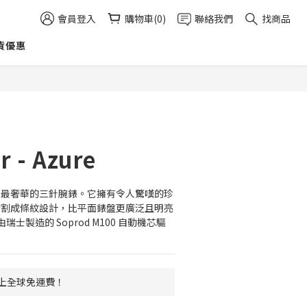
會員登入
購物車(0)
聯絡我們
找商品
貨優惠
立即購買
r - Azure
ldhoff 最奢華的三針腕錶。它擁有令人驚嘆的珍
 切割成條紋設計，比平面錶盤更廣泛且明亮
士製造的 Soprod M100 自動機芯驅
 以上全球免運費！