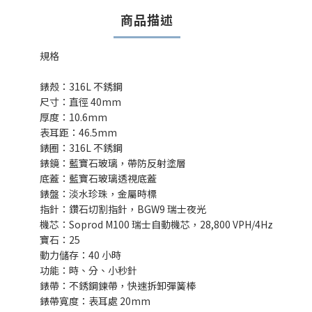
商品描述
規格
錶殼：316L 不銹鋼
尺寸：直徑 40mm
厚度：10.6mm
表耳距：46.5mm
錶圈：316L 不銹鋼
錶鏡：藍寶石玻璃，帶防反射塗層
底蓋：藍寶石玻璃透視底蓋
錶盤：淡水珍珠，金屬時標
指針：鑽石切割指針，BGW9 瑞士夜光
機芯：Soprod M100 瑞士自動機芯，28,800 VPH/4Hz
寶石：25
動力儲存：40 小時
功能：時、分、小秒針
錶帶：不銹鋼鍊帶，快速拆卸彈簧棒
錶帶寬度：表耳處 20mm