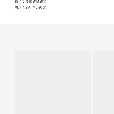
錶扣：按扣式蝴蝶扣
防水：3 ATM / 30 米