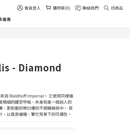
會員登入
購物車(0)
聯絡我們
找商品
貨優惠
立即購買
is - Diamond
來自 Waldhoff Imperial。 它使用同樣複
度精細的鏤空甲板，本身就是一個迷人的
薄、更耐磨的帶凹槽的不銹鋼錶殼中。 我
針，以提高複雜、繁忙背景下的可讀性。