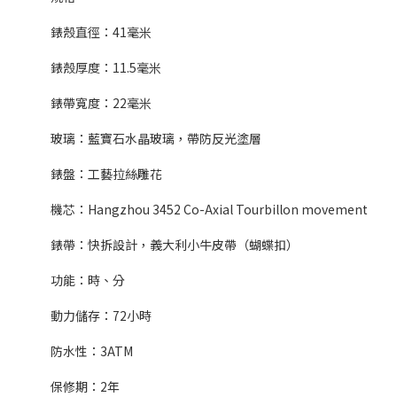
錶殼直徑：41毫米
錶殼厚度：11.5毫米
錶帶寬度：22毫米
玻璃：藍寶石水晶玻璃，帶防反光塗層
錶盤：工藝拉絲雕花
機芯：Hangzhou 3452 Co-Axial Tourbillon movement
錶帶：快拆設計，義大利小牛皮帶（蝴蝶扣）
功能：時、分
動力儲存：72小時
防水性：3ATM
保修期：2年