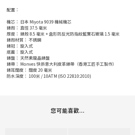
配置：
機芯： 日本 Miyota 9039 機械機芯
錶殼： 直徑 37.5 毫米
厚度： 錶殼 8.5 毫米 + 盒形防反光防指紋藍寶石玻璃 1.5 毫米
錶殼材質： 不銹鋼
錶冠： 旋入式
底蓋： 旋入式
錶盤： 天然紫龍晶錶盤
錶帶： Monves 快拆意大利皮革錶帶（香港工匠手工製作）
錶耳闊度： 闊度 20 毫米
防水深度： 100米 / 10ATM (ISO 22810:2010)
您可能喜歡...