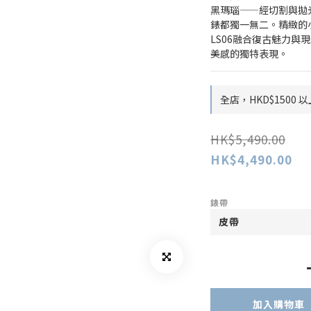
黑瑪瑙——經切割與拋
錶都獨一無二。精緻的
LS06融合復古魅力
美感的獨特表現。
全店，HKD$1500
HK$5,490.00
HK$4,490.00
錶帶
加入購物車