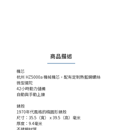
商品描述
機芯
杭州 HZ5000a 機械機芯，配有定制熱藍鋼螺絲
微型擺陀
42小時動力儲備
自動與手動上鍊
錶殼
1970年代風格的橢圓形錶殼
尺寸：35.5（寬） x 39.5（高）毫米
厚度：9.4毫米
不銹鋼材質