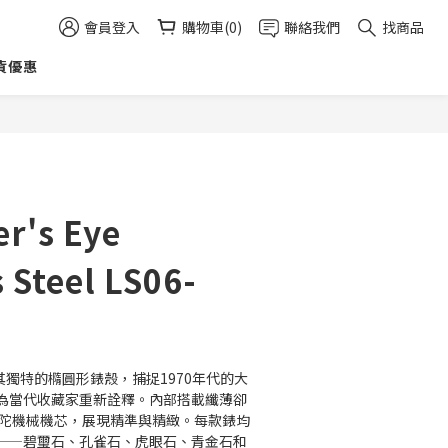
會員登入
購物車(0)
聯絡我們
找商品
貨優惠
立即購買
er's Eye
s Steel LS06-
系列以其獨特的橢圓形錶殼，捕捉1970年代的大
為當代收藏家重新詮釋。內部搭載纖薄卻
型擺陀機械機芯，展現精準與精緻。每款錶均
——碧璽石、孔雀石、虎眼石、青金石和