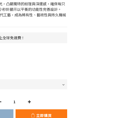
光，凸顯獨特的紋理與深邃感，確保每只
小秒針顯示以平衡的功能性完善設計。
與現代工藝，成為稀有性、藝術性與持久機械
 以上全球免運費！
立即購買