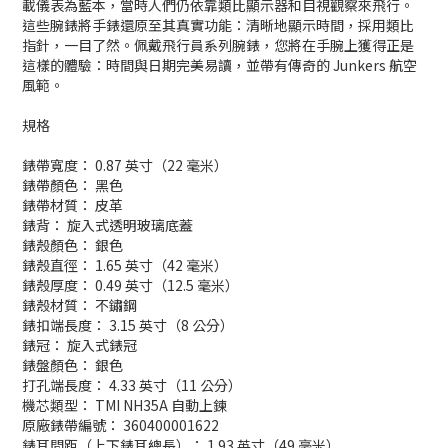
載儀表為藍本，當時人們仍依靠類比顯示器和目視觀察來飛行。
這些腕錶將手錶還原至其真實功能：清晰地顯示時間，採用類比
指針，一目了然。佩戴飛行員系列腕錶，您將在手腕上獲得正是
這樣的體驗：時間與日期完美易讀，並帶有傳奇的 Junkers 航空
風範。
規格
錶帶寬度： 0.87 英寸（22 毫米）
錶帶顏色： 黑色
錶帶材質： 皮革
錶背： 旋入式透明玻璃底蓋
錶殼顏色： 銀色
錶殼直徑： 1.65 英寸（42 毫米）
錶殼厚度： 0.49 英寸（12.5 毫米）
錶殼材質： 不鏽鋼
錶扣端長度： 3.15 英寸（8 公分）
錶冠： 旋入式錶冠
錶盤顏色： 銀色
打孔端長度： 4.33 英寸（11 公分）
機芯類型： TMI NH35A 自動上鍊
原廠錶帶編號： 360400001622
錶耳間距（上下錶耳總長）： 1.93 英寸（49 毫米）