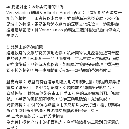
🌊 雙城對話：水都與海港的共鳴
Venezianico 創辦人 Alberto Morelli 表示：「威尼斯和香港有著
相似的精神——兩者皆以水為根，並圍繞海港繁榮發展。水不僅
是城市的特徵，更是啟發這次創作的深層文化象徵。」這款腕錶
透過鐘錶藝術，將 Venezianico 的精湛工藝與香港的航海傳奇完
美結合。
⛵ 錶盤上的香港記憶
經過數月的文獻研究與實地考察，設計團隊以見證香港近百年歷
史的最古老中式帆船——**「鴨靈號」**為靈感。這艘船從漁船
到推廣旅遊，歷經沉沒與修復，如鳳凰涅槃般完美體現了香港堅
韌不拔的精神。每一處細節都彷彿是一部精緻的香港微縮史：
歷史背景： 錶盤刻有香港早期殖民地時期的地圖，蜿蜒的海岸線
重現了維多利亞港的原始輪廓，引領佩戴者傾聽歷史的迴音。
立體帆船： 錶盤左側飾有由工匠手工打磨的立體金屬浮雕「鴨靈
號」，半張的風帆細節精緻，彷彿正乘風破浪，充滿動感。
光影流轉： 右側的偏心錶盤採用天然珍珠貝母打造，隨手腕轉動
折射出彩虹般的光澤，展現精準與藝術的完美平衡。
🌟 三大專屬款式，三種香港情懷
為完美捕捉這座城市的多面魅力，全新腕錶提供三款別具深意的
型號：