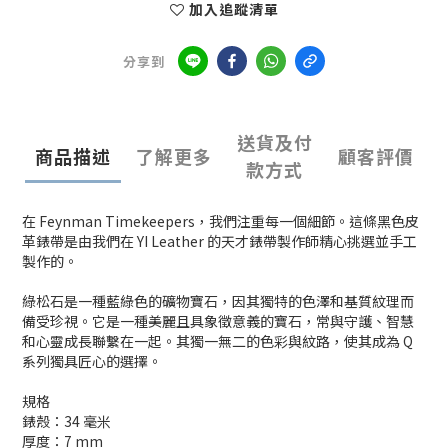
加入追蹤清單
分享到
送貨及付
商品描述
了解更多
顧客評價
款方式
在 Feynman Timekeepers，我們注重每一個細節。這條黑色皮
革錶帶是由我們在 YI Leather 的天才錶帶製作師精心挑選並手工
製作的。
綠松石是一種藍綠色的礦物寶石，因其獨特的色澤和基質紋理而
備受珍視。它是一種美麗且具象徵意義的寶石，常與守護、智慧
和心靈成長聯繫在一起。其獨一無二的色彩與紋路，使其成為 Q
系列獨具匠心的選擇。
規格
錶殼：34 毫米
厚度：7 mm