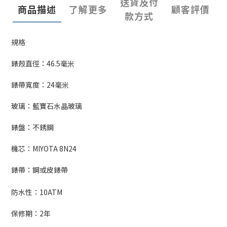
送貨及付
商品描述
了解更多
顧客評價
款方式
規格
錶殼直徑：
46.5
毫米
錶帶寬度：
24
毫米
玻璃：藍寶石水晶玻璃
錶盤：不銹鋼
機芯：
MIYOTA 8N24
錶帶：鋼或皮錶帶
防水性：10
ATM
保修期：
2
年