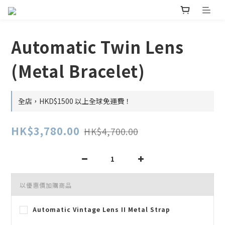
Automatic Twin Lens
(Metal Bracelet)
全店，HKD$1500 以上全球免運費！
HK$3,780.00
HK$4,700.00
以優惠價加購商品
Automatic Vintage Lens II Metal Strap