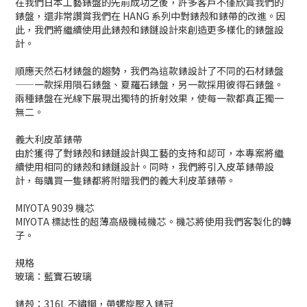
在我們日本工藝錶盤的先前成功之後，許多客戶不僅欣賞我們的
錶盤，還非常讚賞我們在 HANG 系列中對錶殼和錶帶的改進。因
此，我們將繼續使用此錶殼和錶鏈設計來創造更多樣化的錶盤設
計。
順應天然石材錶盤的趨勢，我們為這款錶設計了不同的石材錶盤
——一款採用隕石錶盤、夏羅石錶盤，另一款採用彼得石錶盤。
兩種錶盤在光線下展現出獨特的折射效果，使每一款都真正獨一
無二。
義大利皮革錶帶
由於獲得了對錶殼和錶鏈設計與工藝的支持和認可，本專案將繼
續使用相同的錶殼和錶鏈設計。同時，我們將引入皮革錶帶設
計，每購買一隻錶都將附贈我們的義大利皮革錶帶。
MIYOTA 9039 機芯
MIYOTA 標誌性的超薄高級機械機芯。機芯將使用我們客製化的轉
子。
規格
玻璃：藍寶石玻璃
錶殼：316L 不鏽鋼，帶螺旋壓入錶冠