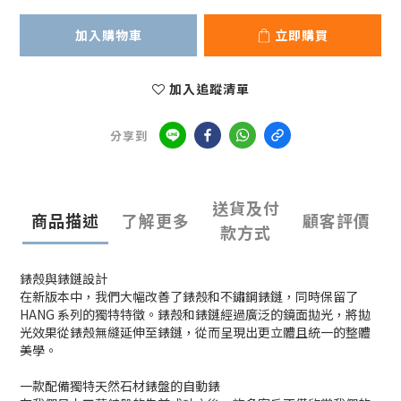
加入購物車
立即購買
加入追蹤清單
分享到
送貨及付
商品描述
了解更多
顧客評價
款方式
錶殼與錶鏈設計
在新版本中，我們大幅改善了錶殼和不鏽鋼錶鏈，同時保留了
HANG 系列的獨特特徵。錶殼和錶鏈經過廣泛的鏡面拋光，將拋
光效果從錶殼無縫延伸至錶鏈，從而呈現出更立體且統一的整體
美學。
一款配備獨特天然石材錶盤的自動錶