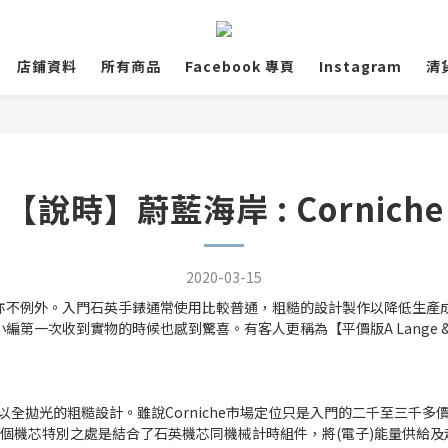
店鋪資料
所有商品
Facebook 專頁
Instagram
清
【說時】蔚藍海岸 : Corniche
2020-03-15
亦不例外。入門石英手錶通常使用比較普通，粗糙的設計製作以降低生產
第一次收到實物的時候也感到驚喜。有客人更稱為【平價版A Lange &
全拋光的粗糙設計。雖說Corniche市場定位只是入門的二千至三千
rid機芯，這個機芯特別之處是結合了石英機芯同機械計時組件，將(電子)能量