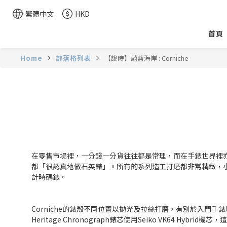
繁體中文
HKD
首頁
Home
部落格列表
【說時】蔚藍海岸 : Corniche
在零售市場裡，一分錢一分貨往往都是常理，而在手錶世界裡
都「很認真地做石英錶」。所有的系列造工打磨都非常精緻，小編
計時碼錶。
Corniche的
錶殼不同位置以拋光及拉絲打磨，有別於入門手錶以
Heritage Chronograph
錶芯使用Seiko VK64 Hyb