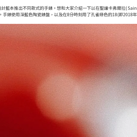
為設計藍本推出不同款式的手錶。想和大家介紹一下以在聖讓卡弗爾拉( Saint J
式。手錶使用深藍色陶瓷錶盤，以及在8分時刻用了孔雀綠色的18(即201