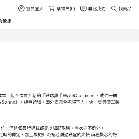
會員登入
購物車(0)
聯絡我們
找商品
貨優惠
成本。
但今次要介紹的手錶瑞典手錶品牌Corniche ，他們一向
 Sohne】，絕無誇張，因外表完全呃得下人，像一隻貴價正裝
多價位，但這個品牌過往都是以細節取勝，今次亦不例外。
供給及走時的穩定，加上機械針流暢地劃過錶盤的爽快 兩種機芯的好