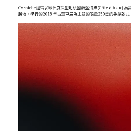
Corniche
經常以歐洲度假聖地法國蔚藍海岸(Côte d'Azur) 
勝地，舉行的2018 年古董車展為主題的限量250隻的手錶款