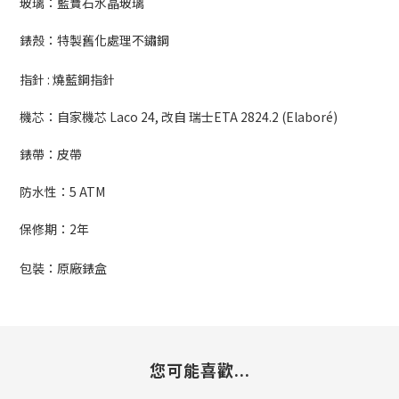
玻璃：藍寶石水晶玻璃
錶殼：特製舊化處理不鏽鋼
指針 : 燒藍鋼指針
機芯：
自家機芯 Laco 24, 改自 瑞士ETA 2824.2 (Elaboré)
錶帶：皮帶
防水性：
5 ATM
保修期：
2
年
包裝：原廠錶盒
您可能喜歡...